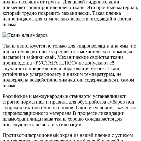
полная изоляция от грунта. Для целей гидроизоляции
применяют полипропиленовую ткань. Это прочный материал,
который трудно повредить механически. Такая плёнка
непроницаема для химических веществ, входящий в состав
шлама.
Ткань используется не только для гидроизоляции дна ямы, но
и для стенок, которые укрепляются механически с помощью
насыпей и забивки свай. Механические свойства ткани
производства «РУСТАРА ПЛЮС» не допускают её
случайного повреждения и образования утечек. Ткань
устойчива к ультрафиолету и низким температурам, не
подвержена воздействию химикатов, содержащихся в самом
шламе.
Российские и международные стандарты устанавливают
строгие нормативы и правила для обустройства амбаров под
сбор жидких токсичных отходов. Одно из условий – качество
гидроизоляционного материала.В процессе ликвидации
шламохранилища наша ткань хорошо складывается для
последующего вывоза и утилизации.
Противофильтрационный экран из нашей плёнки с успехом
применяется для гидроизоляции под буровой вышкой и