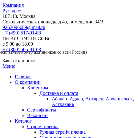
Компания
Рустара+
107113,
Москва
,
Сокольническая площадь, д.4а, помещение 34/3
9262096689@mail.ru
+7 (499)
517-91-88
Пн
Вт
Ср
Чт
Пт
Сб
Вс
с 9.00 до 18.00
+7 (800)
505-91-68
бесплатный номер для звонков со всей России)
Заказать звонок
Меню
Главная
О компании
Клиентам
Доставка и оплата
Абакан, Адлер, Ангарск, Архангельск,
Астрахань
Сертификаты
Вакансии
Каталог
Стрейч пленка
Ручная стрейч пленка
Машинная стрейч пленка