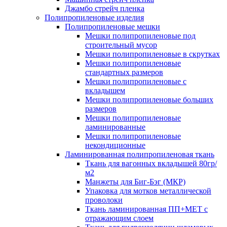
Джамбо стрейч пленка
Полипропиленовые изделия
Полипропиленовые мешки
Мешки полипропиленовые под
строительный мусор
Мешки полипропиленовые в скрутках
Мешки полипропиленовые
стандартных размеров
Мешки полипропиленовые с
вкладышем
Мешки полипропиленовые больших
размеров
Мешки полипропиленовые
ламинированные
Мешки полипропиленовые
некондиционные
Ламинированная полипропиленовая ткань
Ткань для вагонных вкладышей 80гр/
м2
Манжеты для Биг-Бэг (МКР)
Упаковка для мотков металлической
проволоки
Ткань ламинированная ПП+МЕТ с
отражающим слоем