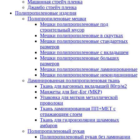
Машинная стрейч пленка
Джамбо стрейч пленка
Полипропиленовые изделия
Полипропиленовые мешки
Мешки полипропиленовые под
строительный мусор
Мешки полипропиленовые в скрутках
Мешки полипропиленовые стандартных
размеров
Мешки полипропиленовые с вкладышем
Мешки полипропиленовые больших
размеров
Мешки полипропиленовые ламинированные
Мешки полипропиленовые некондиционные
Ламинированная полипропиленовая ткань
Ткань для вагонных вкладышей 80гр/м2
Манжеты для Биг-Бэг (МКР)
Упаковка для мотков металлической
проволоки
Ткань ламинированная ПП+МЕТ с
отражающим слоем
Ткань для гидроизоляции шламовых
амбаров
Полипропиленовый рукав
Полипропиленовый рукав без ламинации