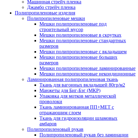
Машинная стрейч пленка
Джамбо стрейч пленка
Полипропиленовые изделия
Полипропиленовые мешки
Мешки полипропиленовые под
строительный мусор
Мешки полипропиленовые в скрутках
Мешки полипропиленовые стандартных
размеров
Мешки полипропиленовые с вкладышем
Мешки полипропиленовые больших
размеров
Мешки полипропиленовые ламинированные
Мешки полипропиленовые некондиционные
Ламинированная полипропиленовая ткань
Ткань для вагонных вкладышей 80гр/м2
Манжеты для Биг-Бэг (МКР)
Упаковка для мотков металлической
проволоки
Ткань ламинированная ПП+МЕТ с
отражающим слоем
Ткань для гидроизоляции шламовых
амбаров
Полипропиленовый рукав
Полипропиленовый рукав без ламинации