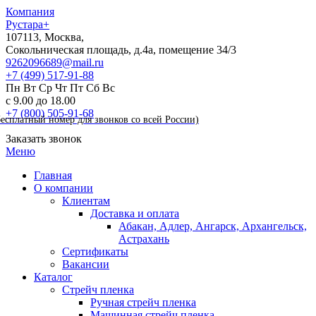
Компания
Рустара+
107113,
Москва
,
Сокольническая площадь, д.4а, помещение 34/3
9262096689@mail.ru
+7 (499)
517-91-88
Пн
Вт
Ср
Чт
Пт
Сб
Вс
с 9.00 до 18.00
+7 (800)
505-91-68
бесплатный номер для звонков со всей России)
Заказать звонок
Меню
Главная
О компании
Клиентам
Доставка и оплата
Абакан, Адлер, Ангарск, Архангельск,
Астрахань
Сертификаты
Вакансии
Каталог
Стрейч пленка
Ручная стрейч пленка
Машинная стрейч пленка