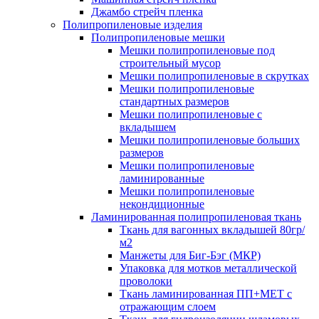
Джамбо стрейч пленка
Полипропиленовые изделия
Полипропиленовые мешки
Мешки полипропиленовые под
строительный мусор
Мешки полипропиленовые в скрутках
Мешки полипропиленовые
стандартных размеров
Мешки полипропиленовые с
вкладышем
Мешки полипропиленовые больших
размеров
Мешки полипропиленовые
ламинированные
Мешки полипропиленовые
некондиционные
Ламинированная полипропиленовая ткань
Ткань для вагонных вкладышей 80гр/
м2
Манжеты для Биг-Бэг (МКР)
Упаковка для мотков металлической
проволоки
Ткань ламинированная ПП+МЕТ с
отражающим слоем