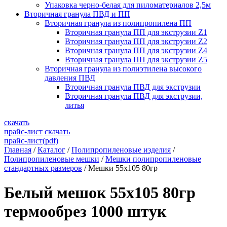
Упаковка черно-белая для пиломатериалов 2,5м
Вторичная гранула ПВД и ПП
Вторичная гранула из полипропилена ПП
Вторичная гранула ПП для экструзии Z1
Вторичная гранула ПП для экструзии Z2
Вторичная гранула ПП для экструзии Z4
Вторичная гранула ПП для экструзии Z5
Вторичная гранула из полиэтилена высокого
давления ПВД
Вторичная гранула ПВД для экструзии
Вторичная гранула ПВД для экструзии,
литья
скачать
прайс-лист
скачать
прайс-лист(pdf)
Главная
/
Каталог
/
Полипропиленовые изделия
/
Полипропиленовые мешки
/
Мешки полипропиленовые
стандартных размеров
/
Мешки 55х105 80гр
Белый мешок 55х105 80гр
термообрез 1000 штук