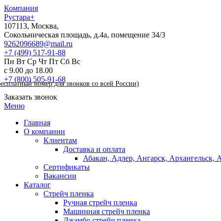
Компания
Рустара+
107113,
Москва
,
Сокольническая площадь, д.4а, помещение 34/3
9262096689@mail.ru
+7 (499)
517-91-88
Пн
Вт
Ср
Чт
Пт
Сб
Вс
с 9.00 до 18.00
+7 (800)
505-91-68
бесплатный номер для звонков со всей России)
Заказать звонок
Меню
Главная
О компании
Клиентам
Доставка и оплата
Абакан, Адлер, Ангарск, Архангельск, 
Сертификаты
Вакансии
Каталог
Стрейч пленка
Ручная стрейч пленка
Машинная стрейч пленка
Джамбо стрейч пленка