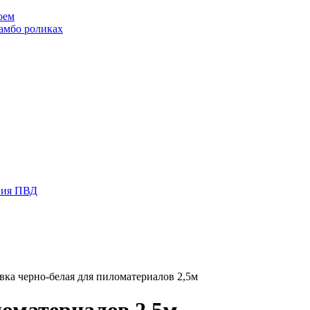
оем
амбо роликах
ения ПВД
вка черно-белая для пиломатериалов 2,5м