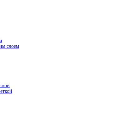
и
им слоем
еткой
меткой