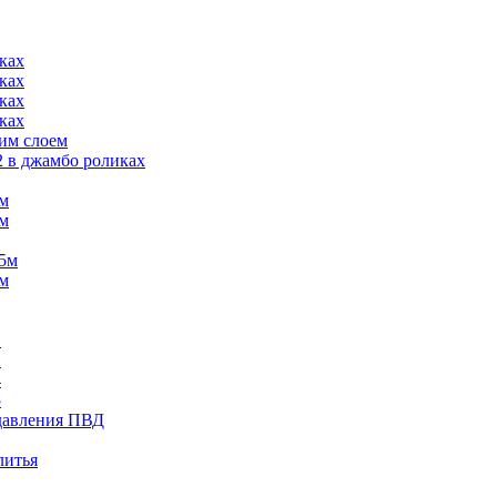
ках
ках
ках
ках
им слоем
2 в джамбо роликах
6м
3м
75м
5м
1
2
4
5
 давления ПВД
литья