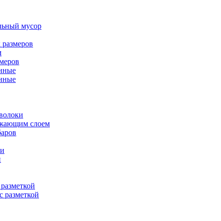
льный мусор
 размеров
м
меров
нные
нные
оволоки
ажающим слоем
баров
ии
й
 разметкой
с разметкой