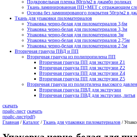
Подкровельная пленка 80гр/м2 в джамбо роликах
Ткань ламинированная ПП+МЕТ с отражающим сл
Основа без ламинированого покрытия 50гр/м2 в дж
Ткань для упаковки пиломатериалов
Упаковка черно-белая для пиломатериалов 3,6м
Упаковка черно-белая для пиломатериалов 3,3м
Упаковка черно-белая для пиломатериалов 3м
Упаковка черно-белая для пиломатериалов 2,75м
Упаковка черно-белая для пиломатериалов 2,5м
Вторичная гранула ПВД и ПП
Вторичная гранула из полипропилена ПП
Вторичная гранула ПП для экструзии Z1
Вторичная гранула ПП для экструзии Z2
Вторичная гранула ПП для экструзии Z4
Вторичная гранула ПП для экструзии Z5
Вторичная гранула из полиэтилена высокого давл
Вторичная гранула ПВД для экструзии
Вторичная гранула ПВД для экструзии, литья
скачать
прайс-лист
скачать
прайс-лист(pdf)
Главная
/
Каталог
/
Ткань для упаковки пиломатериалов
/
Упако