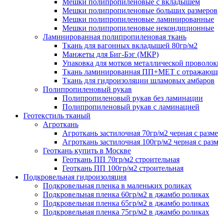
Мешки полипропиленовые с вкладышем
Мешки полипропиленовые больших размеров
Мешки полипропиленовые ламинированные
Мешки полипропиленовые некондиционные
Ламинированная полипропиленовая ткань
Ткань для вагонных вкладышей 80гр/м2
Манжеты для Биг-Бэг (МКР)
Упаковка для мотков металлической проволок
Ткань ламинированная ПП+МЕТ с отражающ
Ткань для гидроизоляции шламовых амбаров
Полипропиленовый рукав
Полипропиленовый рукав без ламинации
Полипропиленовый рукав с ламинацией
Геотекстиль тканый
Агроткань
Агроткань застилочная 70гр/м2 черная с разм
Агроткань застилочная 100гр/м2 черная с раз
Геоткань купить в Москве
Геоткань ПП 70гр/м2 строительная
Геоткань ПП 100гр/м2 строительная
Подкровельная гидроизоляция
Подкровельная пленка в маленьких роликах
Подкровельная пленка 60гр/м2 в джамбо роликах
Подкровельная пленка 65гр/м2 в джамбо роликах
Подкровельная пленка 75гр/м2 в джамбо роликах