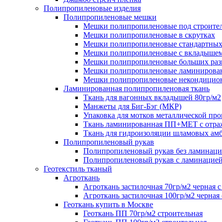
Полипропиленовые изделия
Полипропиленовые мешки
Мешки полипропиленовые под строите
Мешки полипропиленовые в скрутках
Мешки полипропиленовые стандартных
Мешки полипропиленовые с вкладыше
Мешки полипропиленовые больших раз
Мешки полипропиленовые ламинирова
Мешки полипропиленовые некондицио
Ламинированная полипропиленовая ткань
Ткань для вагонных вкладышей 80гр/м2
Манжеты для Биг-Бэг (МКР)
Упаковка для мотков металлической пр
Ткань ламинированная ПП+МЕТ с отр
Ткань для гидроизоляции шламовых ам
Полипропиленовый рукав
Полипропиленовый рукав без ламинац
Полипропиленовый рукав с ламинацие
Геотекстиль тканый
Агроткань
Агроткань застилочная 70гр/м2 черная с
Агроткань застилочная 100гр/м2 черная 
Геоткань купить в Москве
Геоткань ПП 70гр/м2 строительная